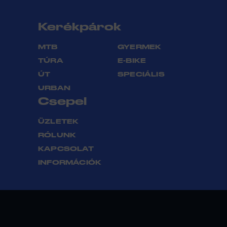
Kerékpárok
MTB
GYERMEK
TÚRA
E-BIKE
ÚT
SPECIÁLIS
URBAN
Csepel
ÜZLETEK
RÓLUNK
KAPCSOLAT
INFORMÁCIÓK