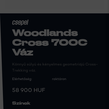
Woodlands
Cross 700C
Váz
Könnyű súlyú és kényelmes geometriájú Cross-
Trekking váz.
Elérhetőség:
raktáron
58 900 HUF
Színek