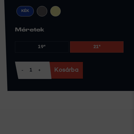
KÉK
Méretek
19"
21"
Kosárba