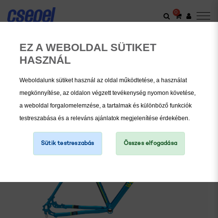
0
VÁZ ÉS VILLA
WOODLANDS
EZ A WEBOLDAL SÜTIKET
Woodlands Cross 700C Váz
HASZNÁL
Weboldalunk sütiket használ az oldal működtetése, a használat
megkönnyítése, az oldalon végzett tevékenység nyomon követése,
a weboldal forgalomelemzése, a tartalmak és különböző funkciók
testreszabása és a releváns ajánlatok megjelenítése érdekében.
Sütik testreszabás
Összes elfogadása