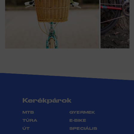
Kerékpárok
MTB
GYERMEK
TÚRA
E-BIKE
ÚT
SPECIÁLIS