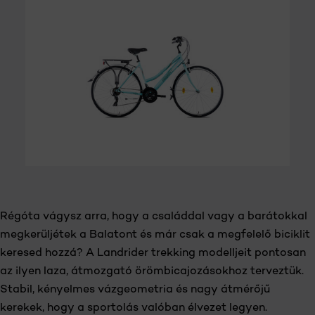
RÉSZLETEK
Régóta vágysz arra, hogy a családdal vagy a barátokkal
megkerüljétek a Balatont és már csak a megfelelő biciklit
keresed hozzá? A Landrider trekking modelljeit pontosan
az ilyen laza, átmozgató örömbicajozásokhoz terveztük.
Stabil, kényelmes vázgeometria és nagy átmérőjű
kerekek, hogy a sportolás valóban élvezet legyen.