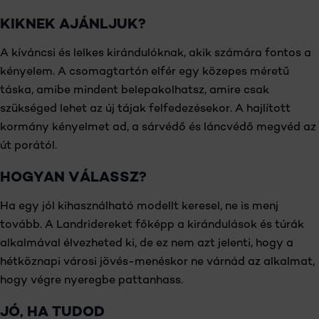
KIKNEK AJÁNLJUK?
A kíváncsi és lelkes kirándulóknak, akik számára fontos a
kényelem. A csomagtartón elfér egy közepes méretű
táska, amibe mindent belepakolhatsz, amire csak
szükséged lehet az új tájak felfedezésekor. A hajlított
kormány kényelmet ad, a sárvédő és láncvédő megvéd az
út porától.
HOGYAN VÁLASSZ?
Ha egy jól kihasználható modellt keresel, ne is menj
tovább. A Landridereket főképp a kirándulások és túrák
alkalmával élvezheted ki, de ez nem azt jelenti, hogy a
hétköznapi városi jövés-menéskor ne várnád az alkalmat,
hogy végre nyeregbe pattanhass.
JÓ, HA TUDOD