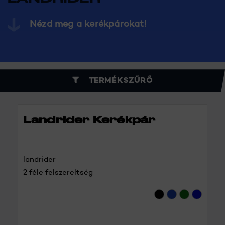
Nézd meg a kerékpárokat!
TERMÉKSZŰRŐ
Landrider Kerékpár
landrider
2 féle felszereltség