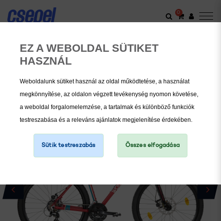
0
MTB
Woodlands Pro 27,5" Kerékpár
EZ A WEBOLDAL SÜTIKET
HASZNÁL
Weboldalunk sütiket használ az oldal működtetése, a használat
megkönnyítése, az oldalon végzett tevékenység nyomon követése,
a weboldal forgalomelemzése, a tartalmak és különböző funkciók
testreszabása és a releváns ajánlatok megjelenítése érdekében.
Sütik testreszabás
Összes elfogadása