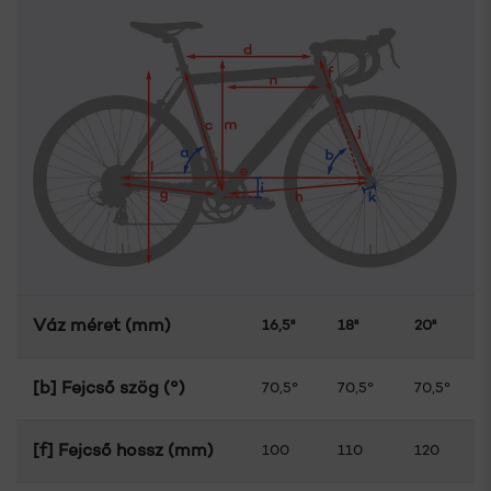
Váz méret (mm)
16,5"
18"
20"
[b] Fejcső szög (°)
70,5°
70,5°
70,5°
[f] Fejcső hossz (mm)
100
110
120