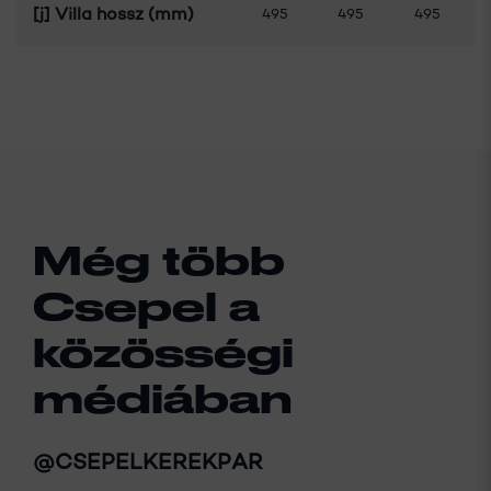
[j] Villa hossz (mm)
495
495
495
Még több
Csepel a
közösségi
médiában
@CSEPELKEREKPAR