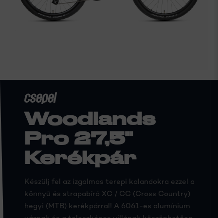
Woodlands
Pro 27,5"
Kerékpár
Készülj fel az izgalmas terepi kalandokra ezzel a
könnyű és strapabíró XC / CC (Cross Country)
hegyi (MTB) kerékpárral! A 6061-es alumínium