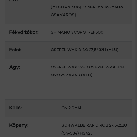
(MECHANIKUS) / SM-RT56 160MM (6
CSAVAROS)
Fékváltókar:
SHIMANO 3/7SP ST-EF500
Felni:
CSEPEL WAK DISC 27,5" 32H (ALU)
Agy:
CSEPEL WAK 32H / CSEPEL WAK 32H
GYORSZÁRAS (ALU)
Küllő:
CN 2,0MM
Köpeny:
SCHWALBE RAPID ROB 27,5x2,10
(54-584) HS425