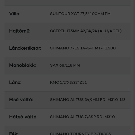
Villa:
SUNTOUR XCT 27,5" 100MM PM
Hajtómű:
CSEPEL 175MM 42/34/24 (ALU/ACÉL)
Lánckeréksor:
SHIMANO 7-ES 14-34T MT-TZ500
Monoblokk:
SAX 68/118 MM
Lánc:
KMC 1/2"X3/32" Z51
Első váltó:
SHIMANO ALTUS 34,9MM FD-M310-M3
Hátsó váltó:
SHIMANO ALTUS 7/8SP RD-M310
Fék:
SHIMANO TOURNEY BR-TX805