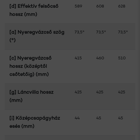
[d] Effektív felsőcső
589
608
628
hossz (mm)
[a] Nyeregvázcső szög
73,5°
73,5°
73,5°
(°)
[c] Nyeregvázcső
415
460
510
hossz (középtől
csőtetőig) (mm)
[g] Láncvilla hossz
425
425
425
(mm)
[i] Középcsapágyház
44
45
45
esés (mm)