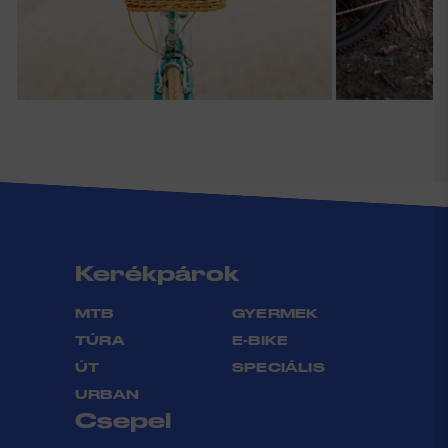
Kerékpárok
MTB
GYERMEK
TÚRA
E-BIKE
ÚT
SPECIÁLIS
URBAN
Csepel