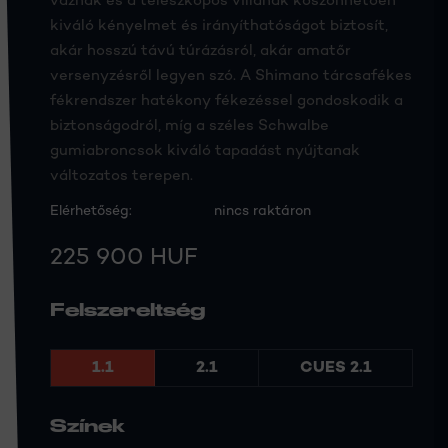
váznak és a teleszkópos villának köszönhetően
kiváló kényelmet és irányíthatóságot biztosít,
akár hosszú távú túrázásról, akár amatőr
versenyzésről legyen szó. A Shimano tárcsafékes
fékrendszer hatékony fékezéssel gondoskodik a
biztonságodról, míg a széles Schwalbe
gumiabroncsok kiváló tapadást nyújtanak
változatos terepen.
Elérhetőség:
nincs raktáron
225 900 HUF
Felszereltség
1.1
2.1
CUES 2.1
Színek