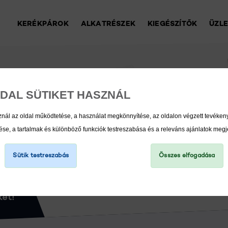
KERÉKPÁROK
ALKATRÉSZEK
KIEGÉSZÍTŐK
ÜZL
DAL SÜTIKET HASZNÁL
UTEREK
znál az oldal működtetése, a használat megkönnyítése, az oldalon végzett tevéke
e, a tartalmak és különböző funkciók testreszabása és a releváns ajánlatok megj
Sütik testreszabás
Összes elfogadása
et!