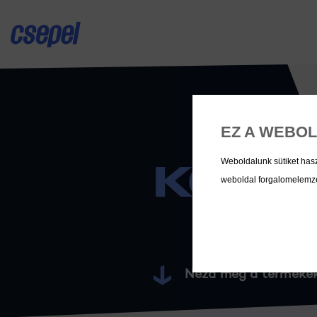
EZ A WEBOL
KOMP
Weboldalunk sütiket has
weboldal forgalomelemzés
Nézd meg a termékek