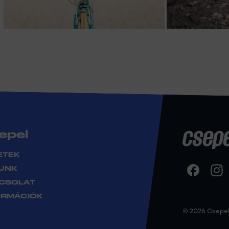
epel
ETEK
UNK
CSOLAT
ORMÁCIÓK
© 2026 Csepel 