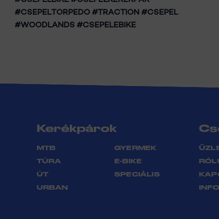
#CSEPELTORPEDO #TRACTION #CSEPEL
#WOODLANDS #CSEPELEBIKE
Kerékpárok
Cs
MTB
GYERMEK
ÜZL
TÚRA
E-BIKE
RÓL
ÚT
SPECIÁLIS
KAP
URBAN
INF