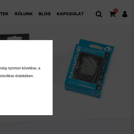
0
ETEK
RÓLUNK
BLOG
KAPCSOLAT
nység nyomon követése, a
elenítése érdekében.