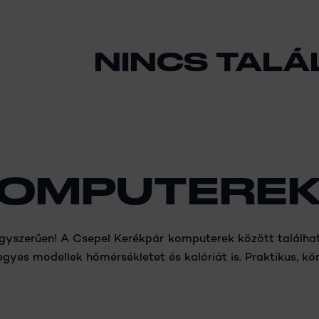
NINCS TALÁ
KOMPUTERE
zerűen! A Csepel Kerékpár komputerek között találhatók
egyes modellek hőmérsékletet és kalóriát is. Praktikus, 