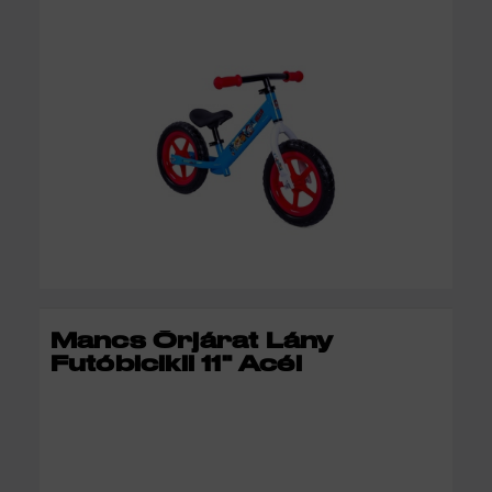
KOSÁRBA
Mancs Őrjárat Lány
Futóbicikli 11" Acél