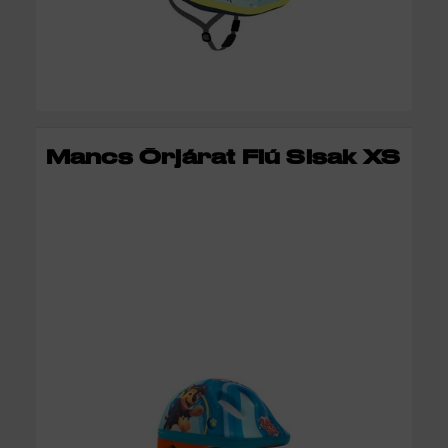
KOSÁRBA
Mancs Őrjárat Fiú Sisak XS