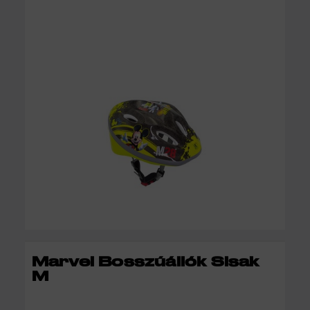
KOSÁRBA
Marvel Bosszúállók Sisak
M