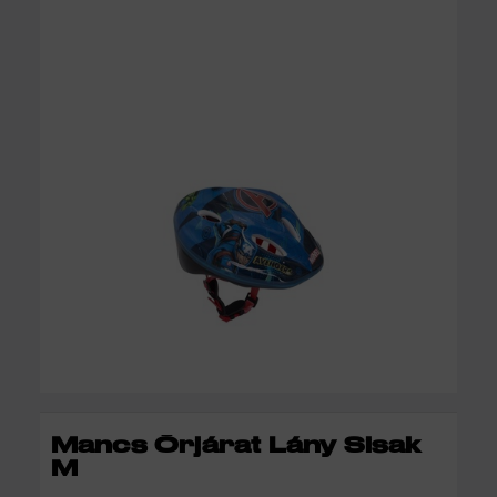
KOSÁRBA
Mancs Őrjárat Lány Sisak
M