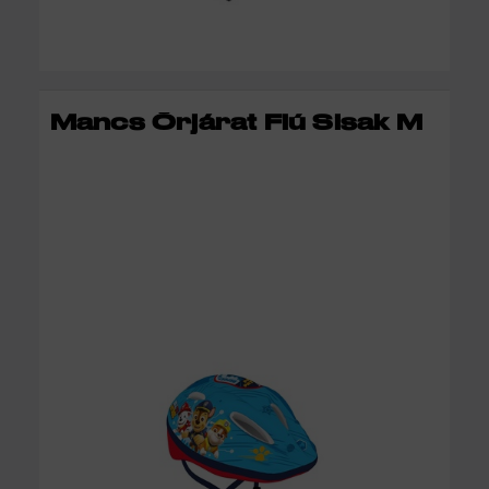
KOSÁRBA
Mancs Őrjárat Fiú Sisak M