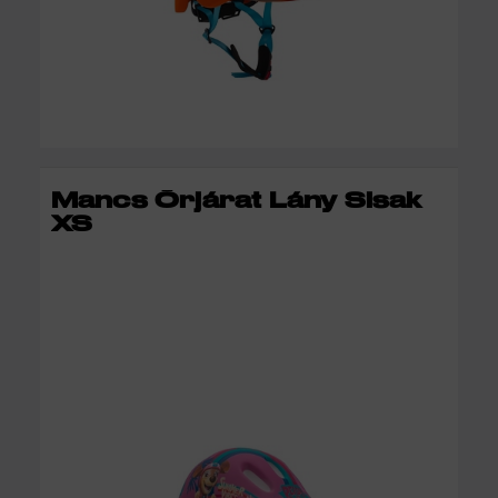
KOSÁRBA
Mancs Őrjárat Lány Sisak
XS