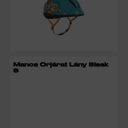
KOSÁRBA
Mancs Őrjárat Lány Sisak
S