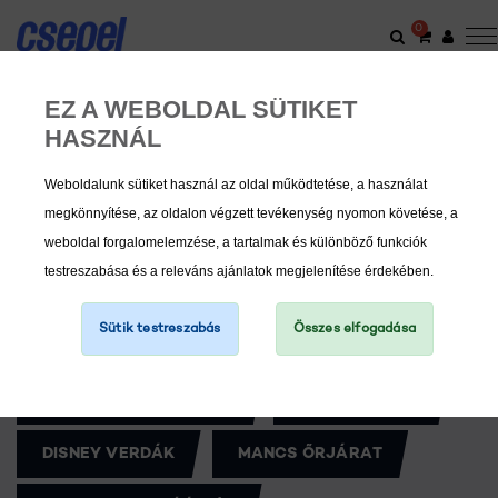
0
EGYÉB KIEGÉSZÍTŐ
EZ A WEBOLDAL SÜTIKET
HASZNÁL
Weboldalunk sütiket használ az oldal működtetése, a használat
megkönnyítése, az oldalon végzett tevékenység nyomon követése, a
Nézd meg a termékeket!
Kategóriák
weboldal forgalomelemzése, a tartalmak és különböző funkciók
testreszabása és a releváns ajánlatok megjelenítése érdekében.
DISNEY HERCEGNŐ
DISNEY JÉGVARÁZS
Sütik testreszabás
Összes elfogadása
DISNEY MICKEY
DISNEY MINNIE
DISNEY SW MANDALÓRI
DISNEY STITCH
DISNEY VERDÁK
MANCS ŐRJÁRAT