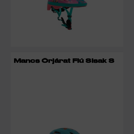
KOSÁRBA
Mancs Őrjárat Fiú Sisak S