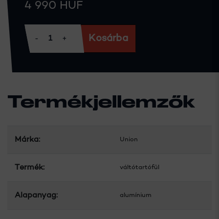
4 990 HUF
Kosárba
Termékjellemzők
Márka:
Union
Termék:
váltótartófül
Alapanyag:
alumínium