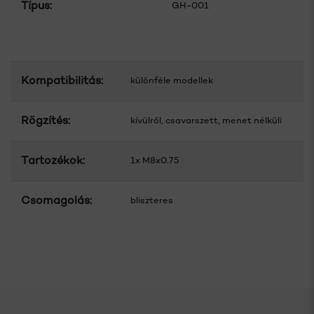
Típus:
GH-001
Kompatibilitás:
különféle modellek
Rögzítés:
kívülről, csavarszett, menet nélküli
Tartozékok:
1x M8x0.75
Csomagolás:
bliszteres