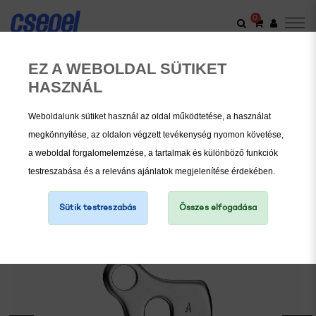
0
VÁLTÁS
EZ A WEBOLDAL SÜTIKET
RÖGZÍTÉS KÍVÜLRŐL - CSAVARSZETT & MENET
HASZNÁL
NÉLKÜL
Union GH-001 Váltótartófül
Weboldalunk sütiket használ az oldal működtetése, a használat
megkönnyítése, az oldalon végzett tevékenység nyomon követése,
a weboldal forgalomelemzése, a tartalmak és különböző funkciók
testreszabása és a releváns ajánlatok megjelenítése érdekében.
Sütik testreszabás
Összes elfogadása