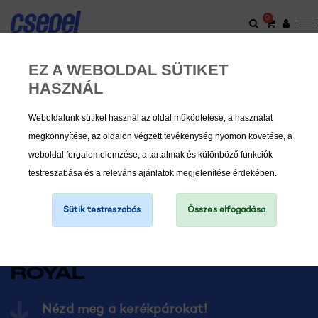
0
EZ A WEBOLDAL SÜTIKET
HASZNÁL
Weboldalunk sütiket használ az oldal működtetése, a használat
megkönnyítése, az oldalon végzett tevékenység nyomon követése, a
weboldal forgalomelemzése, a tartalmak és különböző funkciók
testreszabása és a releváns ajánlatok megjelenítése érdekében.
Sütik testreszabás
Összes elfogadása
Stílus és
sokszínűség
ROYAL
Nézd meg a kerékpárokat!