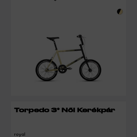
RÉSZLETEK
Torpedo 3* Női Kerékpár
royal