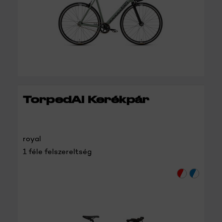
RÉSZLETEK
TorpedAl Kerékpár
royal
1 féle felszereltség