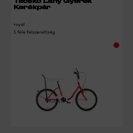
Tacskó Lány Gyerek
Kerékpár
royal
1 féle felszereltség