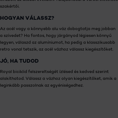
szakértői.
HOGYAN VÁLASSZ?
Az acél vagy a könnyebb alu váz dobogtatja meg jobban
a szívedet? Ha fontos, hogy járgányod légiesen könnyű
legyen, válaszd az alumíniumot, ha pedig a klasszikusabb
retro vonal tetszik, az acél vázhoz válassz kiegészítőket.
JÓ, HA TUDOD
Royal biciklid felszereltségét ízlésed és kedved szerint
alakíthatod. Válassz a vázhoz olyan kiegészítőket, amik a
leginkább passzolnak az egyéniségedhez.