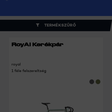
TERMÉKSZŰRŐ
RoyAl Kerékpár
royal
1 féle felszereltség