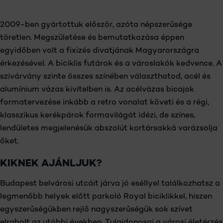
RÉSZLETEK
2009-ben gyártottuk először, azóta népszerűsége
töretlen. Megszületése és bemutatkozása éppen
egyidőben volt a fixizés divatjának Magyarországra
érkezésével. A biciklis futárok és a városlakók kedvence. A
szivárvány szinte összes színében választhatod, acél és
alumínium vázas kivitelben is. Az acélvázas bicajok
formatervezése inkább a retro vonalat követi és a régi,
klasszikus kerékpárok formavilágát idézi, de színes,
lendületes megjelenésük abszolút kortársakká varázsolja
őket.
KIKNEK AJÁNLJUK?
Budapest belvárosi utcáit járva jó eséllyel találkozhatsz a
legmenőbb helyek előtt parkoló Royal biciklikkel, hiszen
egyszerűségükben rejlő nagyszerűségük sok szívet
elrabolt az utóbbi években. Tulajdonosai a városi életérzés