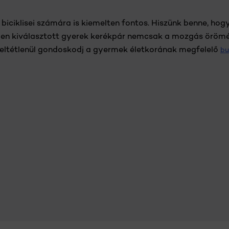
ciklisei számára is kiemelten fontos. Hiszünk benne, hogy
ően kiválasztott gyerek kerékpár nemcsak a mozgás örömét
 feltétlenül gondoskodj a gyermek életkorának megfelelő
bu