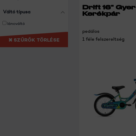
Drift 16" Gye
Váltó típusa
Kerékpár
láncváltó
pedálos
1 féle felszereltség
SZŰRŐK TÖRLÉSE