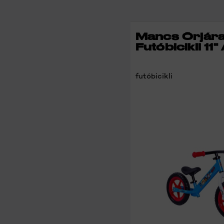
Mancs Őrjára
Futóbicikli 11"
futóbicikli