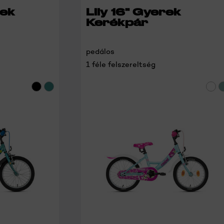
rek
Lily 16" Gyerek
Kerékpár
pedálos
1 féle felszereltség