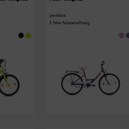
pedálos
1 féle felszereltség
RÉSZLETEK
RÉSZLETEK