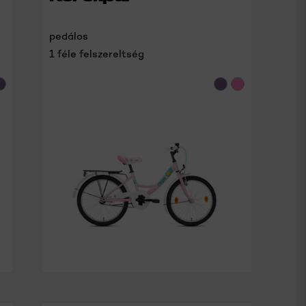
pedálos
1 féle felszereltség
RÉSZLETEK