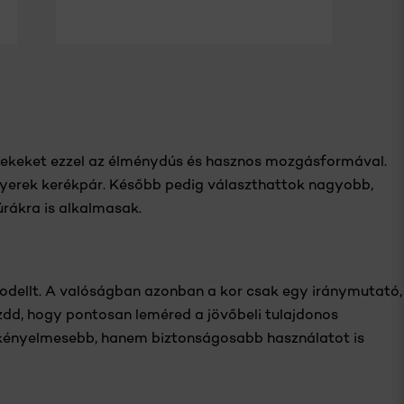
KOSÁRBA
erekeket ezzel az élménydús és hasznos mozgásformával.
 gyerek kerékpár. Később pedig választhattok nagyobb,
rákra is alkalmasak.
odellt. A valóságban azonban a kor csak egy iránymutató,
dd, hogy pontosan leméred a jövőbeli tulajdonos
 kényelmesebb, hanem biztonságosabb használatot is