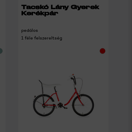
Tacskó Lány Gyerek
Kerékpár
pedálos
1 féle felszereltség