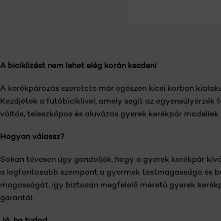
A biciklizést nem lehet elég korán kezdeni
A kerékpározás szeretete már egészen kicsi korban kiala
Kezdjétek a futóbiciklivel, amely segít az egyensúlyérzék
váltós, teleszkópos és aluvázas gyerek kerékpár modellek
Hogyan válassz?
Sokan tévesen úgy gondolják, hogy a gyerek kerékpár kivá
a legfontosabb szempont a gyermek testmagassága és belső
magasságát, így biztosan megfelelő méretű gyerek kerékp
garantál.
Jó, ha tudod