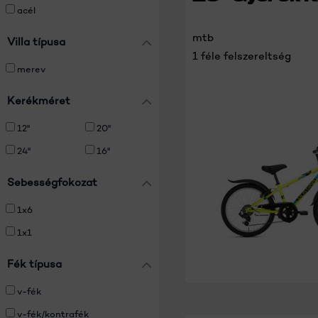
acél
mtb
Villa típusa
1 féle felszereltség
merev
Kerékméret
12''
20''
24''
16''
Sebességfokozat
1x6
1x1
Fék típusa
v-fék
v-fék/kontrafék