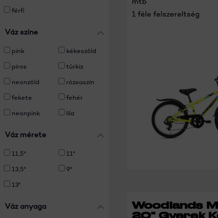
mtb
férfi
1 féle felszereltség
Váz színe
pink
kékeszöld
piros
türkiz
neonzöld
rózsaszín
fekete
fehér
neonpink
lila
Váz mérete
11,5''
11''
13,5''
9''
13''
Woodlands M
Váz anyaga
20" Gyerek 