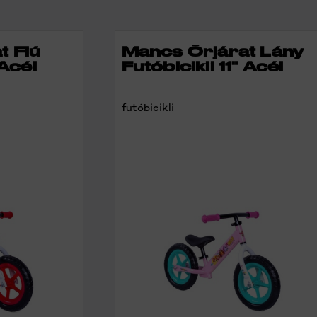
RÉSZLETEK
RÉSZLETEK
t Fiú
Mancs Őrjárat Lány
 Acél
Futóbicikli 11" Acél
futóbicikli