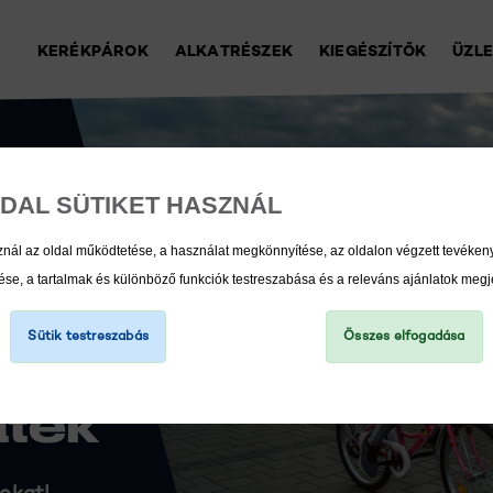
KERÉKPÁROK
ALKATRÉSZEK
KIEGÉSZÍTŐK
ÜZL
DAL SÜTIKET HASZNÁL
MEK
znál az oldal működtetése, a használat megkönnyítése, az oldalon végzett tevéke
e, a tartalmak és különböző funkciók testreszabása és a releváns ajánlatok megj
Sütik testreszabás
Összes elfogadása
zés
áték