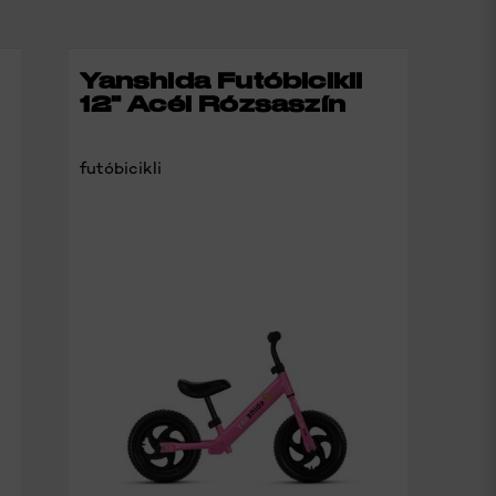
RÉSZLETEK
Yanshida Futóbicikli
12" Acél Rózsaszín
futóbicikli