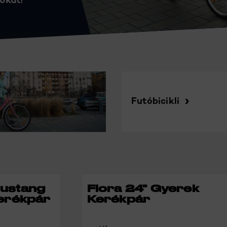
okat!
Futóbicikli
ustang
Flora 24" Gyerek
erékpár
Kerékpár