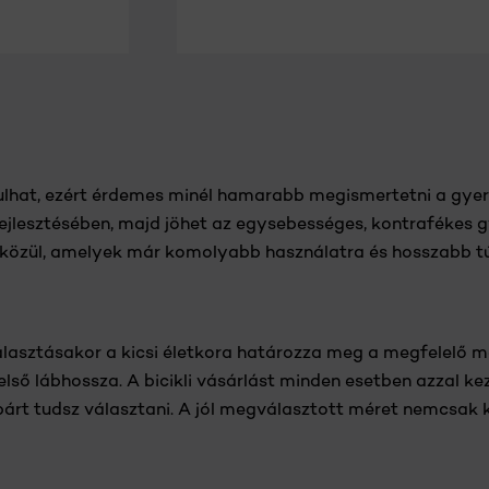
KOSÁRBA
KOSÁRBA
kulhat, ezért érdemes minél hamarabb megismertetni a gy
 fejlesztésében, majd jöhet az egysebességes, kontrafékes
 közül, amelyek már komolyabb használatra és hosszabb tú
lasztásakor a kicsi életkora határozza meg a megfelelő m
 lábhossza. A bicikli vásárlást minden esetben azzal kez
árt tudsz választani. A jól megválasztott méret nemcsak