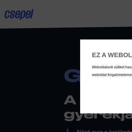
EZ A WEBOL
GYER
Weboldalunk sütiket has
weboldal forgalomelemzés
A bicikli
gyerekj