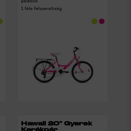
pedálos
1 féle felszereltség
RÉSZLETEK
Hawaii 20" Gyerek
Kerékpár