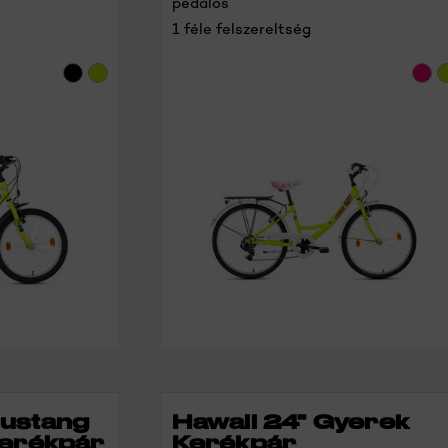
pedálos
1 féle felszereltség
RÉSZLETEK
RÉSZLETEK
ustang
Hawaii 24" Gyerek
Kerékpár
Kerékpár