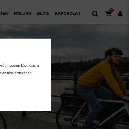
0
ETEK
RÓLUNK
BLOG
KAPCSOLAT
nység nyomon követése, a
elenítése érdekében.