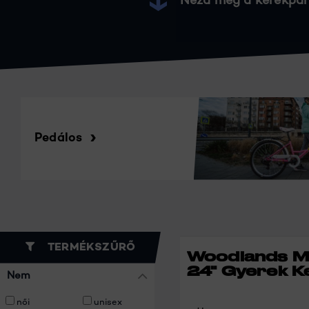
Nézd meg a kerékpár
Pedálos
TERMÉKSZŰRŐ
Woodlands M
24" Gyerek K
Nem
női
unisex