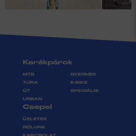
Kerékpárok
MTB
GYERMEK
TÚRA
E-BIKE
ÚT
SPECIÁLIS
URBAN
Csepel
ÜZLETEK
RÓLUNK
KAPCSOLAT