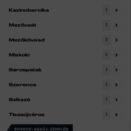
1
Kazincbarcika
1
Mezőcsát
3
Mezőkövesd
2
Miskolc
1
Sárospatak
1
Szerencs
1
Szikszó
1
Tiszaújváros
BORSOD-ABAÚJ-ZEMPLÉN