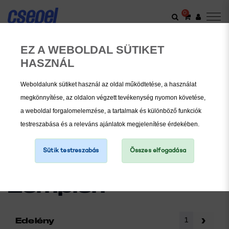
0
EZ A WEBOLDAL SÜTIKET
Üzletek
HASZNÁL
Weboldalunk sütiket használ az oldal működtetése, a használat
megkönnyítése, az oldalon végzett tevékenység nyomon követése,
a weboldal forgalomelemzése, a tartalmak és különböző funkciók
testreszabása és a releváns ajánlatok megjelenítése érdekében.
MEGYÉK
Sütik testreszabás
Összes elfogadása
Borsod-Abaúj-
Zemplén
1
Edelény