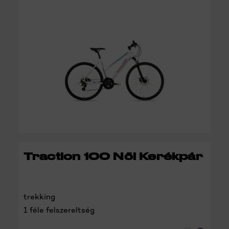
RÉSZLETEK
Traction 100 Női Kerékpár
trekking
1 féle felszereltség