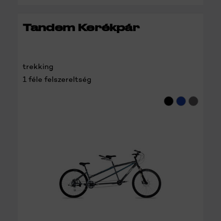
RÉSZLETEK
Tandem Kerékpár
trekking
1 féle felszereltség