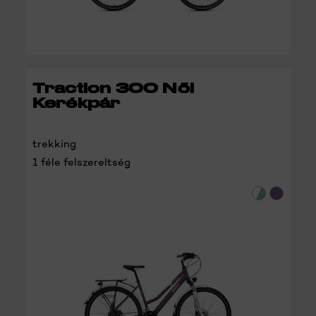
RÉSZLETEK
Traction 300 Női
Kerékpár
trekking
1 féle felszereltség