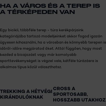
HA A VÁROS ÉS A TEREP IS
A TÉRKÉPEDEN VAN
Egy bicikli, többféle terep - túra kerékpárjaink
kategóriájába tartozó modelljeinket akkor fogod igazán
ügyesen kihasználni, ha a városban és könnyebb terepen is
időről-időre megjáratod őket. Attól függően, hogy most
kezded a bicajozást vagy már komolyabb
sporttevékenységet is végzel vele, kétféle túrázásra is
alkalmas típus közül választhatsz.
CROSS A
TREKKING A HÉTVÉGI
SPORTOSABB,
KIRÁNDULÓKNAK
HOSSZABB UTAKHOZ