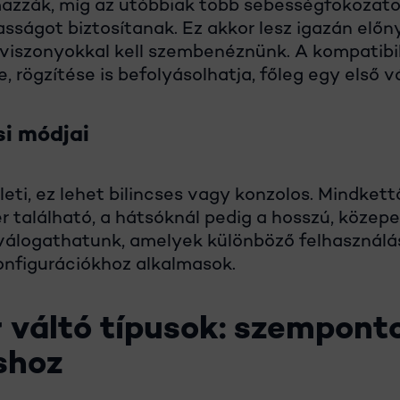
azzák, míg az utóbbiak több sebességfokozatot
ságot biztosítanak. Ez akkor lesz igazán előn
viszonyokkal kell szembenéznünk. A kompatibil
e, rögzítése is befolyásolhatja, főleg egy első 
si módjai
lleti, ez lehet bilincses vagy konzolos. Mindket
 található, a hátsóknál pedig a hosszú, közepe
válogathatunk, amelyek különböző felhasználá
onfigurációkhoz alkalmasok.
 váltó típusok: szempont
shoz