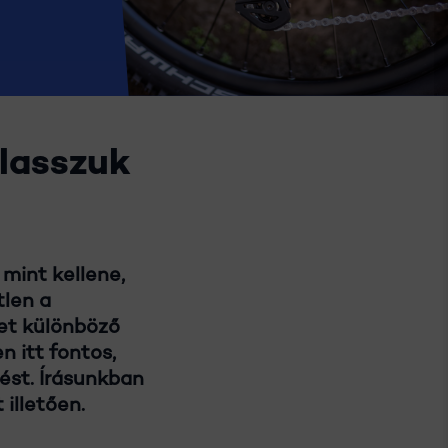
álasszuk
mint kellene,
tlen a
ket különböző
 itt fontos,
ést. Írásunkban
illetően.