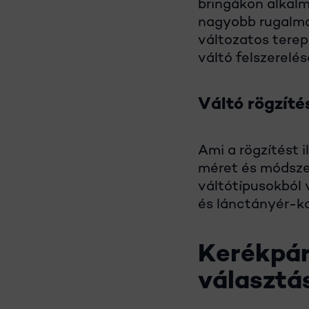
bringákon
alkalm
nagyobb rugalmas
változatos terep
váltó felszerelés
Váltó rögzíté
Ami a rögzítést i
méret és módszer
váltótípusokból 
és lánctányér-k
Kerékpár
választá