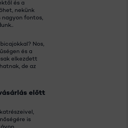
ktől és a
jöhet, nekünk
 nagyon fontos,
unk..
bicajokkal? Nos,
rűségen és a
csak elkezdett
lhatnak, de az
ásárlás előtt
katrészeivel,
inőségére is
 távon