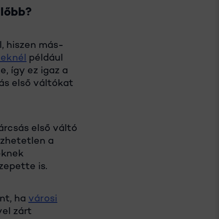
előbb?
l, hiszen más-
leknél
például
 így ez igaz a
ás első váltókat
árcsás első váltó
özhetetlen a
eknek
zepette is.
ént, ha
városi
el zárt