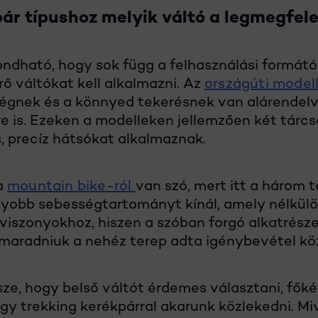
ár típushoz melyik váltó a legmegfel
dható, hogy sok függ a felhasználási formátó
rő váltókat kell alkalmazni. Az
országúti model
gnek és a könnyed tekerésnek van alárendelve,
e is. Ezeken a modelleken jellemzően két tárcs
 precíz hátsókat alkalmaznak.
a
mountain bike
-ról
van szó, mert itt a három t
gyobb sebességtartományt kínál, amely nélkül
viszonyokhoz, hiszen a szóban forgó alkatrész
l maradniuk a nehéz terep adta igénybevétel kö
sze, hogy belső váltót érdemes választani, fők
egy
trekking kerékpárral
akarunk közlekedni. Miv