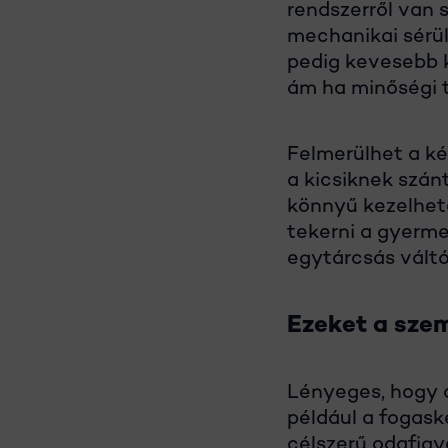
rendszerről van 
mechanikai sérül
pedig kevesebb 
ám ha minőségi t
Felmerülhet a ké
a kicsiknek szá
könnyű kezelhető
tekerni a gyermek
egytárcsás váltó
Ezeket a sze
Lényeges, hogy a
például a fogaske
célszerű odafigy