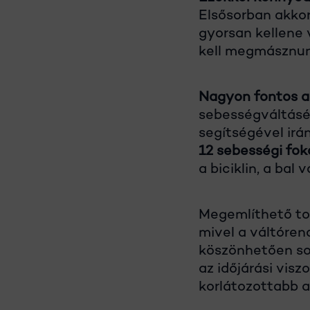
Elsősorban akkor
gyorsan kellene
kell megmásznun
Nagyon fontos a 
sebességváltásér
segítségével irá
12 sebességi fok
a biciklin, a bal 
Megemlíthető t
mivel a váltóren
köszönhetően sok
az időjárási vis
korlátozottabb a