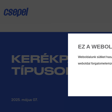
EZ A WEBOL
KERÉKPÁR VÁ
Weboldalunk sütiket has
weboldal forgalomelemzés
TÍPUSOK
2025. május 07.