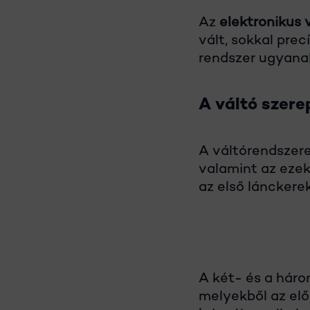
Az
elektronikus 
vált, sokkal pre
rendszer ugyanak
A váltó szere
A váltórendszere
valamint az ezek
az első lánckerek
A két- és a háro
melyekből az elő