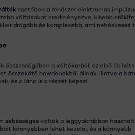
váltók
esetében a rendszer elektromos impulzu
cízebb váltásokat eredményezve, kisebb erőkifej
kor drágább és komplexebb, ami nehézkessé tes
pe
k összességében a váltókarból, az első és háts
et összekötő bowdenekből állnak, illetve a hát
ek, és a lánc is a részét képezi.
m sebességes váltók a leggyakrabban használt
bbit könnyebben lehet kezelni, és a könnyebb