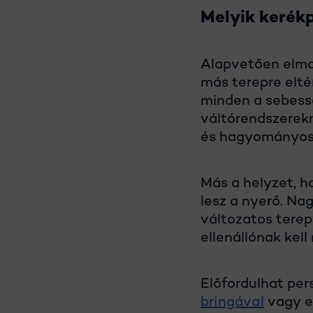
Melyik kerékp
Alapvetően elmon
más terepre elté
minden a sebessé
váltórendszerekr
és hagyományos,
Más a helyzet, h
lesz a nyerő. Na
változatos terep
ellenállónak kel
Előfordulhat per
bringával
vagy 