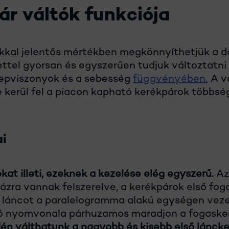
ár váltók funkciója
kkal jelentős mértékben megkönnyíthetjük a do
ttel gyorsan és egyszerűen tudjuk változtatni
repviszonyok és a sebesség
függvényében.
A v
e kerül fel a piacon kapható kerékpárok többség
ai
kat illeti, ezeknek a kezelése elég egyszerű.
Az
zra vannak felszerelve, a kerékpárok első fog
a láncot a paralelogramma alakú egységen vezet
ltó nyomvonala párhuzamos maradjon a fogaske
n válthatunk a nagyobb és kisebb első láncke