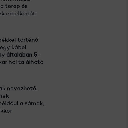
 a terep és
dek emelkedőt
erékkel történő
 egy kábel
ely
általában 5-
kar hol található
nak nevezhető,
nnek
éldául a sárnak,
akkor