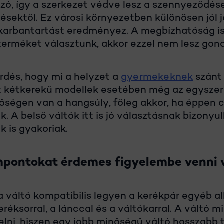
szó, így a szerkezet védve lesz a szennyeződése
ésektől. Ez városi környezetben különösen jól 
karbantartást eredményez. A megbízhatóság is
erméket választunk, akkor ezzel nem lesz gond
rdés, hogy mi a helyzet a
gyermekeknek
szánt 
nt kétkerekű modellek esetében még az egysze
ségen van a hangsúly, főleg akkor, ha éppen 
. A belső váltók itt is jó választásnak bizonyu
k is gyakoriak.
mpontokat érdemes figyelembe venni v
 váltó kompatibilis legyen a kerékpár egyéb al
réksorral, a lánccal és a váltókarral. A váltó m
elni, hiszen egy jobb minőségű váltó hosszabb