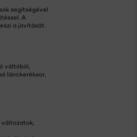
sok segítségével
téssel. A
zi a javítását.
ó váltóból,
só lánckeréksor,
 változatok,