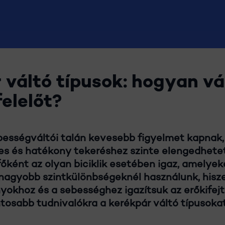
 váltó típusok: hogyan v
elelőt?
ességváltói talán kevesebb figyelmet kapnak, 
es és hatékony tekeréshez szinte elengedhete
főként az olyan biciklik esetében igaz, amelye
agyobb szintkülönbségeknél használunk, hiszen
yokhoz és a sebességhez igazítsuk az erőkifejt
ntosabb tudnivalókra a kerékpár váltó típusokat 