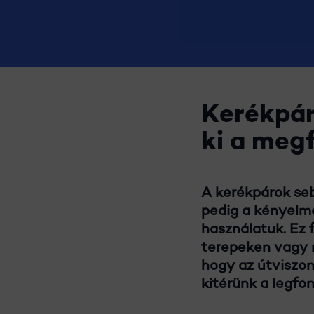
Kerékpár
ki a megf
A kerékpárok seb
pedig a kényelm
használatuk. Ez 
terepeken vagy n
hogy az útviszon
kitérünk a legfo