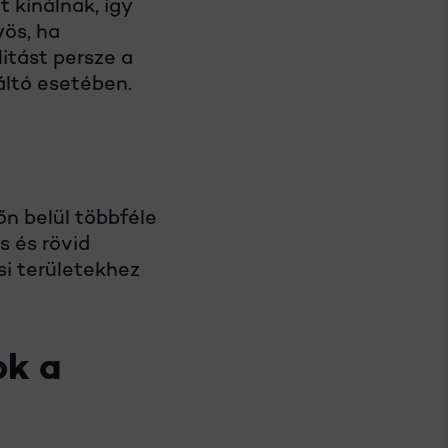
 kínálnak, így
yös, ha
itást persze a
váltó esetében.
tőn belül többféle
s és rövid
si területekhez
ok a