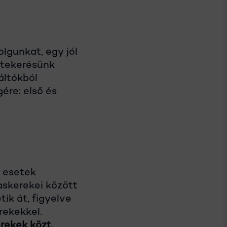
lgunkat, egy jól
 tekerésünk
áltókból
ére: első és
 esetek
askerekei között
ik át, figyelve
rekekkel.
rekek közt.