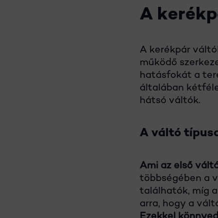
A kerékp
A kerékpár váltó
működő szerkeze
hatásfokát a te
általában kétfél
hátsó váltók.
A váltó típus
Ami az első váltó
többségében a vá
találhatók, míg 
arra, hogy a vá
Ezekkel könnyedé