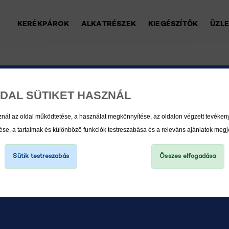
KERÉKPÁROK
ALKATRÉSZEK
KIEGÉSZÍTŐK
ÜZL
DAL SÜTIKET HASZNÁL
LTÓ
znál az oldal működtetése, a használat megkönnyítése, az oldalon végzett tevéke
e, a tartalmak és különböző funkciók testreszabása és a releváns ajánlatok megj
Sütik testreszabás
Összes elfogadása