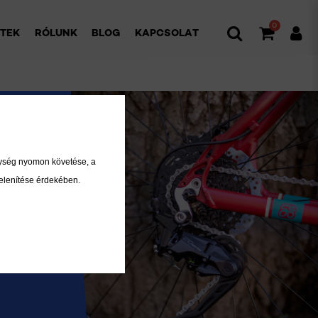
0
ETEK
RÓLUNK
BLOG
KAPCSOLAT
nység nyomon követése, a
elenítése érdekében.