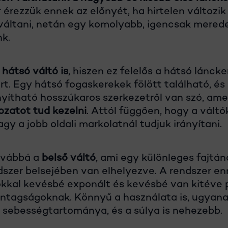
 érezzük ennek az előnyét, ha hirtelen változik
 váltani, netán egy komolyabb, igencsak mere
k.
hátsó váltó is
, hiszen ez felelős a hátsó lánck
t. Egy hátsó fogaskerekek fölött található, és
nyítható hosszúkaros szerkezetről van szó, am
ozatot tud kezelni
. Attól függően, hogy a váltó
vagy a jobb oldali markolatnál tudjuk irányítani.
ovábbá a
belső váltó
, ami egy különleges fajtá
dszer belsejében van elhelyezve. A rendszer e
kal kevésbé exponált és kevésbé van kitéve p
zontagságoknak. Könnyű a használata is, ugyan
 sebességtartománya, és a súlya is nehezebb.